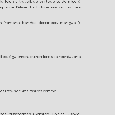
 la fois de travail, de partage et de mise à
ompagne l’élève, tant dans ses recherches
ion (romans, bandes-dessinées, mangas…),
. Il est également ouvert lors des récréations
ces info-documentaires comme :
ses plateformes (Scratch, Padlet, Canva,