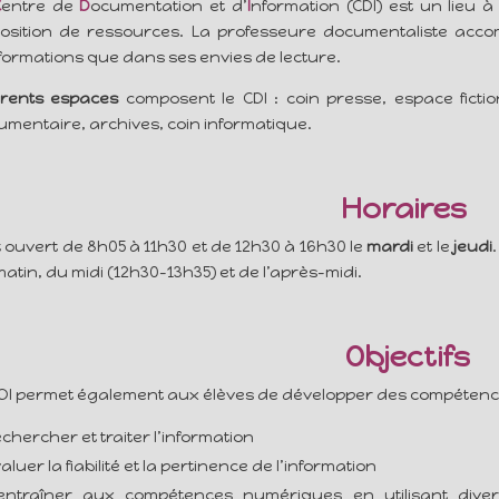
C
entre de
D
ocumentation et d’
I
nformation (CDI) est un lieu à
position de ressources. La professeure documentaliste acc
formations que dans ses envies de lecture.
férents espaces
composent le CDI : coin presse, espace fict
mentaire, archives, coin informatique.
Horaires
st ouvert de 8h05 à 11h30 et de 12h30 à 16h30 le
mardi
et le
jeudi
atin, du midi (12h30-13h35) et de l’après-midi.
Objectifs
CDI permet également aux élèves de développer des compéten
chercher et traiter l’information
aluer la fiabilité et la pertinence de l’information
’entraîner aux compétences numériques en utilisant diver