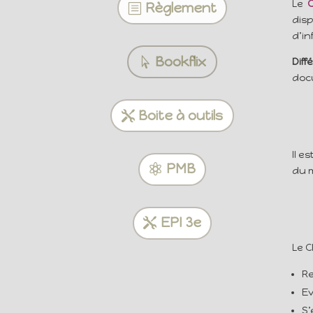
Le
Règlement
dis
d’in
Bookflix
Dif
docu
Boite à outils
Il e
PMB
du m
EPI 3e
Le 
Re
Ev
S