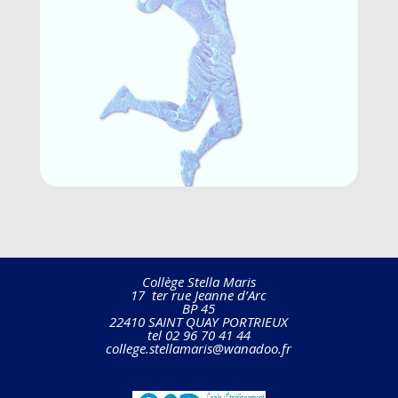
Collège Stella Maris
17 ter rue Jeanne d’Arc
BP 45
22410 SAINT QUAY PORTRIEUX
tel 02 96 70 41 44
college.stellamaris@wanadoo.fr