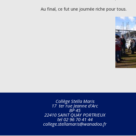
Au final, ce fut une journée riche pour tous.
Collège Stella Maris
17 ter rue Jeanne d’Arc
BP 45
22410 SAINT QUAY PORTRIEUX
tel 02 96 70 41 44
college.stellamaris@wanadoo.fr