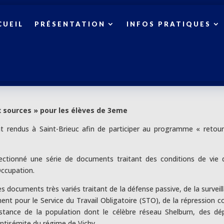
CUEIL
PRÉSENTATION
INFOS PRATIQUES
 sources » pour les élèves de 3eme
nt rendus à Saint-Brieuc afin de participer au programme « retou
lectionné une série de documents traitant des conditions de vie 
Occupation.
es documents très variés traitant de la défense passive, de la surveil
ent pour le Service du Travail Obligatoire (STO), de la répression c
istance de la population dont le célèbre réseau Shelburn, des dé
 antisémite du régime de Vichy.