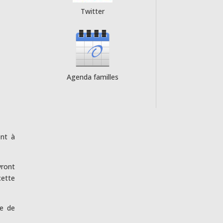
Twitter
Agenda familles
ent à
vront
cette
ce de