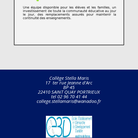
Collège Stella Maris
17 ter rue Jeanne d’Arc
BP 45
22410 SAINT QUAY PORTRIEUX
tel 02 96 70 41 44
college.stellamaris@wanadoo.fr