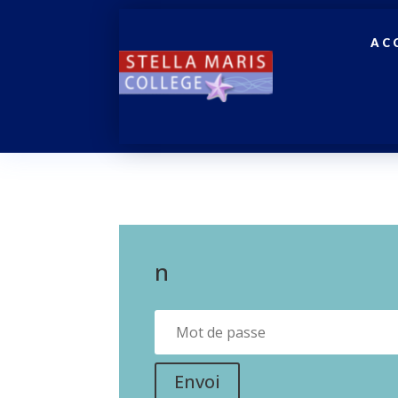
AC
n
Envoi