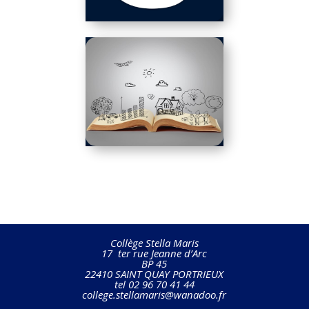
Collège Stella Maris
17 ter rue Jeanne d’Arc
BP 45
22410 SAINT QUAY PORTRIEUX
tel 02 96 70 41 44
college.stellamaris@wanadoo.fr