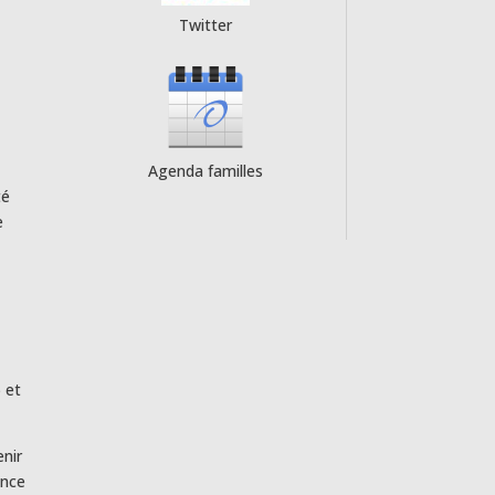
Twitter
Agenda familles
té
e
) et
enir
ance