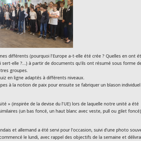
èmes différents (pourquoi l’Europe a-t-elle été crée ? Quelles en ont é
i sert-elle ?…) à partir de documents qu’ils ont résumé sous forme d
utres groupes.
uiz en ligne adaptés à différents niveaux.
oupes à la notion de paix pour ensuite se fabriquer un blason individuel
ité » (inspirée de la devise du l’UE) lors de laquelle notre unité a été
imilaires (un bas foncé, un haut blanc avec veste, pull ou gilet foncé
landais et allemand a été servi pour l’occasion, suivi d’une photo souv
 commencé le lundi, avec rappel des objectifs de la semaine et délivr